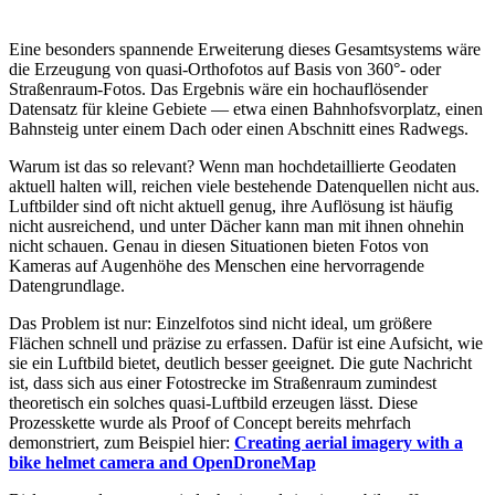
Eine besonders spannende Erweiterung dieses Gesamtsystems wäre
die Erzeugung von quasi-Orthofotos auf Basis von 360°- oder
Straßenraum-Fotos. Das Ergebnis wäre ein hochauflösender
Datensatz für kleine Gebiete — etwa einen Bahnhofsvorplatz, einen
Bahnsteig unter einem Dach oder einen Abschnitt eines Radwegs.
Warum ist das so relevant? Wenn man hochdetaillierte Geodaten
aktuell halten will, reichen viele bestehende Datenquellen nicht aus.
Luftbilder sind oft nicht aktuell genug, ihre Auflösung ist häufig
nicht ausreichend, und unter Dächer kann man mit ihnen ohnehin
nicht schauen. Genau in diesen Situationen bieten Fotos von
Kameras auf Augenhöhe des Menschen eine hervorragende
Datengrundlage.
Das Problem ist nur: Einzelfotos sind nicht ideal, um größere
Flächen schnell und präzise zu erfassen. Dafür ist eine Aufsicht, wie
sie ein Luftbild bietet, deutlich besser geeignet. Die gute Nachricht
ist, dass sich aus einer Fotostrecke im Straßenraum zumindest
theoretisch ein solches quasi-Luftbild erzeugen lässt. Diese
Prozesskette wurde als Proof of Concept bereits mehrfach
demonstriert, zum Beispiel hier:
Creating aerial imagery with a
bike helmet camera and OpenDroneMap