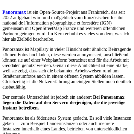
Panoramax
ist ein Open-Source-Projekt aus Frankreich, das seit
2022 aufgebaut wird und maßgeblich vom französischen Institut
national de l’information géographique et forestière (IGN)
gemeinsam mit OpenStreetMap France und weiteren öffentlichen
Partnern getragen wird. Im Kern erlaubt es vieles von dem, was ich
hier als Zielbild beschreibe.
Panoramax ist Mapillary in vieler Hinsicht sehr ähnlich: Beitragende
können Fotos hochladen, diese werden anonymisiert, anschließend
können sie auf einer Webplattform betrachtet und für die Arbeit mit
Geodaten genutzt werden. Genau diese Ähnlichkeit ist eine Stärke,
weil sie zeigt, dass sich die bekannten Arbeitsweisen rund um
Straßenraumfotos auch in einem offenen System abbilden lassen.
Gleichzeitig ist die Nutzererfahrung an einigen Stellen noch deutlich
ausbaufähig.
Der zentrale Unterschied ist jedoch ein anderer:
Bei Panoramax
liegen die Daten auf den Servern derjenigen, die die jeweilige
Instanz betreiben.
Panoramax ist als föderiertes System gedacht. Es soll viele Instanzen
geben — zum Beispiel Länderinstanzen oder auch mehrere
Instanzen innerhalb eines Landes, betrieben von unterschiedlichen